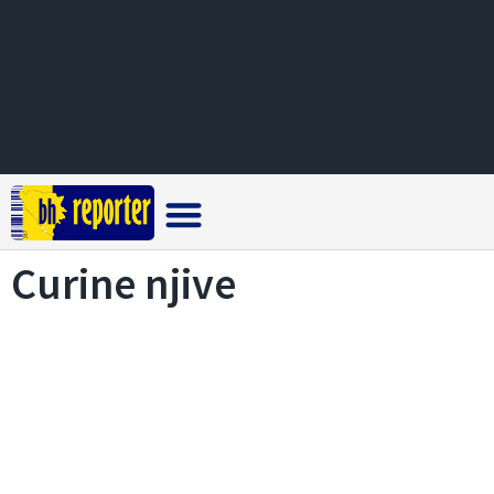
Crna hronika
Curine njive