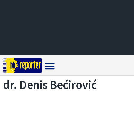
Crna hronika
dr. Denis Bećirović