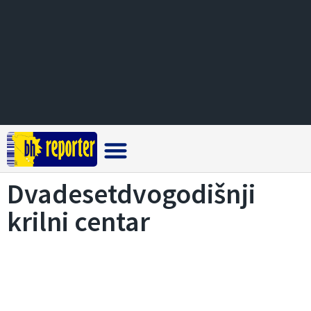
Crna hronika
Dvadesetdvogodišnji
krilni centar