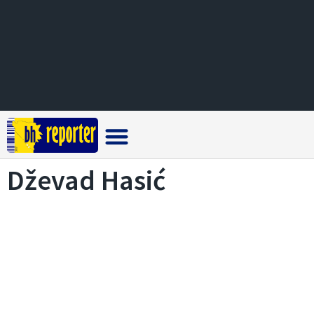
Crna hronika
Dževad Hasić