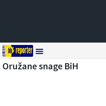
Crna hronika
Oružane snage BiH