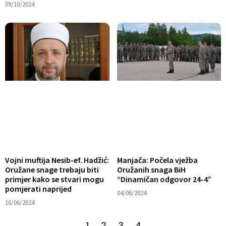
09/10/2024
Vojni muftija Nesib-ef. Hadžić:
Manjača: Počela vježba
Oružane snage trebaju biti
Oružanih snaga BiH
primjer kako se stvari mogu
“Dinamičan odgovor 24-4”
pomjerati naprijed
04/06/2024
16/06/2024
1
2
3
4