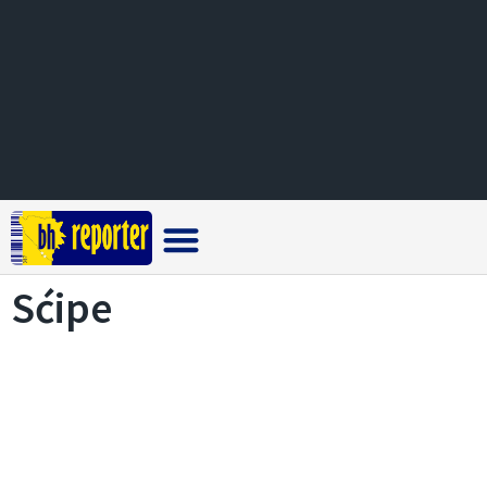
Crna hronika
Sćipe