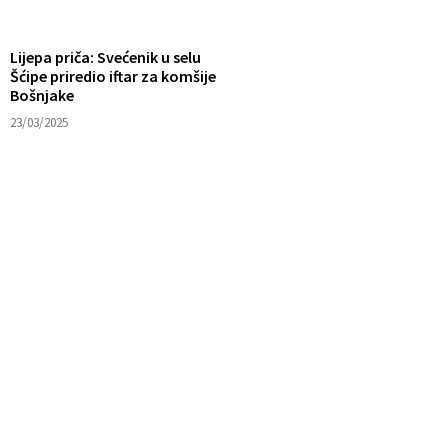
Lijepa priča: Svećenik u selu
Šćipe priredio iftar za komšije
Bošnjake
23/03/2025