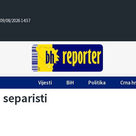
09/08/2026 14:57
Vijesti
BiH
Politika
Crna h
separisti