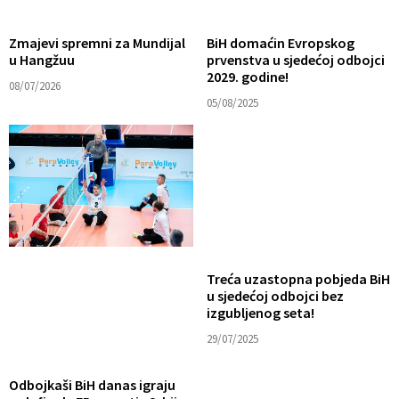
Zmajevi spremni za Mundijal
BiH domaćin Evropskog
u Hangžuu
prvenstva u sjedećoj odbojci
2029. godine!
08/07/2026
05/08/2025
Treća uzastopna pobjeda BiH
u sjedećoj odbojci bez
izgubljenog seta!
29/07/2025
Odbojkaši BiH danas igraju