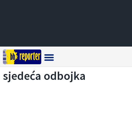
Crna hronika
sjedeća odbojka