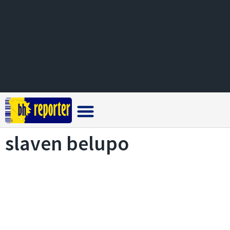
Crna hronika
slaven belupo