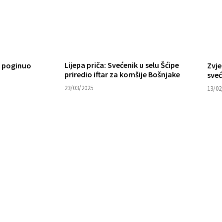
Lijepa priča: Svećenik u selu Šćipe
a poginuo
Zvje
priredio iftar za komšije Bošnjake
sve
23/03/2025
13/02