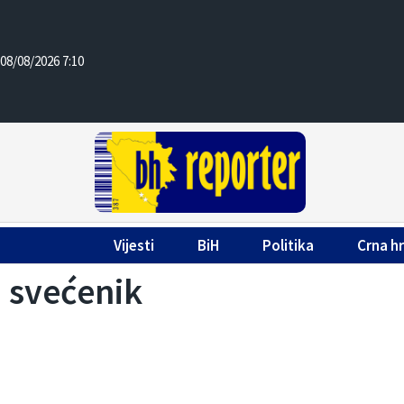
08/08/2026 7:10
Vijesti
BiH
Politika
Crna h
svećenik