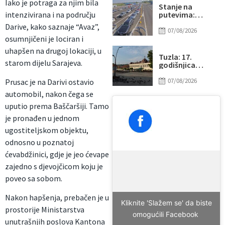
Iako je potraga za njim bila
Stanje na
intenzivirana i na području
putevima:
Pogledajte na
Darive, kako saznaje “Avaz”,
kojim graničnim
07/08/2026
osumnjičeni je lociran i
prijelazima su
duge kolone
uhapšen na drugoj lokaciji, u
vozila na izlazu
Tuzla: 17.
starom dijelu Sarajeva.
iz BiH
godišnjica
otvaranja Trga
slobode,
07/08/2026
Prusac je na Darivi ostavio
najvećeg u BiH
automobil, nakon čega se
uputio prema Baščaršiji. Tamo
je pronađen u jednom
ugostiteljskom objektu,
odnosno u poznatoj
ćevabdžinici, gdje je jeo ćevape
zajedno s djevojčicom koju je
poveo sa sobom.
Nakon hapšenja, prebačen je u
Kliknite 'Slažem se' da biste
prostorije Ministarstva
omogućili Facebook
unutrašnjih poslova Kantona