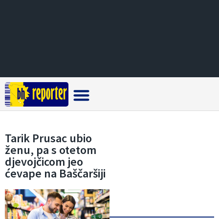
Crna hronika
Tarik Prusac ubio
ženu, pa s otetom
djevojčicom jeo
ćevape na Baščaršiji