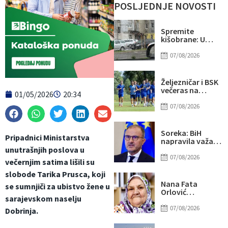
POSLJEDNJE NOVOSTI
Spremite
kišobrane: U
drugom dijelu
dana mogući
07/08/2026
pljuskovi i
grmljavina
Željezničar i BSK
večeras na
01/05/2026
20:34
Grbavici
otvaraju novu
07/08/2026
sezonu
nogometnog
prvenstva BiH
Soreka: BiH
Pripadnici Ministarstva
napravila važan
korak na svom
unutrašnjih poslova u
putu ka EU
07/08/2026
večernjim satima lišili su
slobode Tarika Prusca, koji
Nana Fata
se sumnjiči za ubistvo žene u
Orlović
sarajevskom naselju
proslavila 83.
rođendan
07/08/2026
Dobrinja.