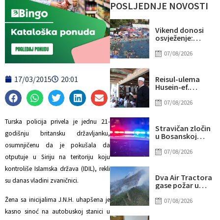
POSLJEDNJE NOVOSTI
Vikend donosi
osvježenje:
Naredne sedmice
stiže novi
07/08/2026
toplotni val
17/03/2015
20:01
Reisul-ulema
Husein-ef.
Kavazović na
Igmanu: Bosna
07/08/2026
nije samo
zemlja, već ideja
Turska policija privela je jednu 21-
za koju se živi
Stravičan zločin
godišnju britansku državljanku,
u Bosanskoj
Krupi: Supruga
osumnjičenu da je pokušala da
ubila muža
07/08/2026
otputuje u Siriju na teritoriju koju
kontroliše Islamska država (IDIL), rekli
Dva Air Tractora
su danas vladini zvaničnici.
gase požar u
Konjicu: U
Žena sa inicijalima J.N.H. uhapšena je
subotu stiže i
07/08/2026
treći
kasno sinoć na autobuskoj stanici u