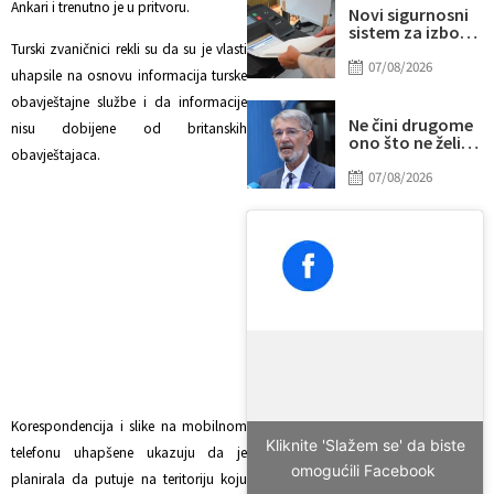
Ankari i trenutno je u pritvoru.
Novi sigurnosni
sistem za izbore
u BiH: Glavna
Turski zvaničnici rekli su da su je vlasti
šifra pod
07/08/2026
uhapsile na osnovu informacija turske
posebnom
kontrolom
obavještajne službe i da informacije
Ne čini drugome
nisu dobijene od britanskih
ono što ne želiš
obavještajaca.
da drugi učini
tebi
07/08/2026
Korespondencija i slike na mobilnom
Kliknite 'Slažem se' da biste
telefonu uhapšene ukazuju da je
omogućili Facebook
planirala da putuje na teritoriju koju