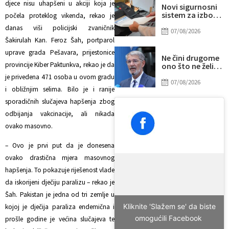
djece nisu uhapšeni u akciji koja je
Novi sigurnosni
sistem za izbore
počela proteklog vikenda, rekao je
u BiH: Glavna
danas viši policijski zvaničnik
šifra pod
07/08/2026
posebnom
Šakirulah Kan. Feroz Šah, portparol
kontrolom
uprave grada Pešavara, prijestonice
Ne čini drugome
provincije Kiber Paktunkva, rekao je da
ono što ne želiš
da drugi učini
je privedena 471 osoba u ovom gradu
tebi
07/08/2026
i obližnjim selima. Bilo je i ranije
sporadičnih slučajeva hapšenja zbog
odbijanja vakcinacije, ali nikada
ovako masovno.
– Ovo je prvi put da je donesena
ovako drastična mjera masovnog
hapšenja. To pokazuje riješenost vlade
da iskorijeni dječiju paralizu – rekao je
Šah. Pakistan je jedna od tri zemlje u
Kliknite 'Slažem se' da biste
kojoj je dječija paraliza endemična i
omogućili Facebook
prošle godine je većina slučajeva te