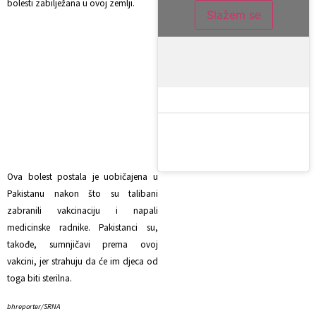
bolesti zabilježana u ovoj zemlji.
Slažem se
Ova bolest postala je uobičajena u
Pakistanu nakon što su talibani
zabranili vakcinaciju i napali
medicinske radnike. Pakistanci su,
takođe, sumnjičavi prema ovoj
vakcini, jer strahuju da će im djeca od
toga biti sterilna.
bhreporter/SRNA