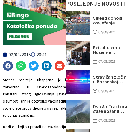
POSLJEDNJE NOVOSTI
Vikend donosi
osvježenje:
Naredne sedmice
stiže novi
07/08/2026
toplotni val
Reisul-ulema
Husein-ef.
02/03/2015
20:41
Kavazović na
Igmanu: Bosna
07/08/2026
nije samo
zemlja, već ideja
za koju se živi
Stravičan zločin
Stotine roditelja uhapšeno je i
u Bosanskoj
Krupi: Supruga
zatvoreno u sjeverozapadnom
ubila muža
07/08/2026
Pakistanu zbog ugrožavanja javne
sigurnosti jer nije dozvolilo vakcinaciju
Dva Air Tractora
svoje djece protiv dječije paralize, rekli
gase požar u
Konjicu: U
su danas zvaničnici.
subotu stiže i
07/08/2026
treći
Roditelji koji su pristali na vakcinaciju