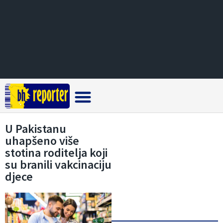
Crna hronika
U Pakistanu
uhapšeno više
stotina roditelja koji
su branili vakcinaciju
djece