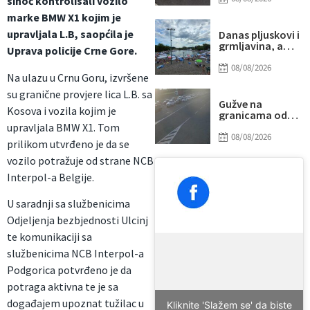
sinoć kontrolisali vozilo
udarilo 75-
marke BMW X1 kojim je
godišnjeg
biciklistu
upravljala L.B, saopćila je
Danas pljuskovi i
grmljavina, a
Uprava policije Crne Gore.
onda stiže novi
toplotni talas
08/08/2026
Na ulazu u Crnu Goru, izvršene
su granične provjere lica L.B. sa
Gužve na
Kosova i vozila kojim je
granicama od
ranog jutra:
upravljala BMW X1. Tom
Duga
08/08/2026
prilikom utvrđeno je da se
zadržavanja na
izlazu iz BiH, evo
vozilo potražuje od strane NCB
gdje su najveće
Interpol-a Belgije.
kolone
U saradnji sa službenicima
Odjeljenja bezbjednosti Ulcinj
te komunikaciji sa
službenicima NCB Interpol-a
Podgorica potvrđeno je da
potraga aktivna te je sa
događajem upoznat tužilac u
Kliknite 'Slažem se' da biste