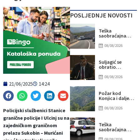
POSLJEDNJE NOVOSTI
Teška
saobraćajna
nesreća kod
Stoca: Više
08/08/2026
osoba
povrijeđeno,
saobraćaj
Suljagić se
potpuno
obratio
obustavljen
američkim
senatorima i
08/08/2026
kongresmenima:
21/06/2025
14:24
Amidžić se
pridružio
Požar kod
kampanji
Konjica i dalje
zastrašivanja
aktivan, ali
Bošnjaka!
manjeg
08/08/2026
Policijski službenici Stanice
intenziteta:
granične policije I Ulcinj su na
Ekipe ostaju na
terenu
Teška
zajedničkom graničnom
saobraćajna
prelazu Sukobin – Murićani
nesreća u Ilijašu:
Teretno vozilo
08/08/2026