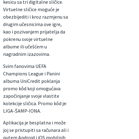
kesicu sa tri digitalne sličice.
Virtuelne sličice moguće je
obezbijediti i kroz razmjenu sa
drugim učesnicima ove igre,
kao i pozivanjem prijatelja da
pokrenu svoje virtuelne
albume ili učešćem u
nagradnim izazovima.
Svim fanovima UEFA
Champions League i Panini
albuma UniCredit poklanja
promo kôd koji omogućava
započinjanje svoje vlastite
kolekcije sličica. Promo kôd je:
LIGA-ŠAMP-IONA.
Aplikacija je besplatna i može
joj se pristupiti sa računara ali i
putem Android i iOS mobilnih