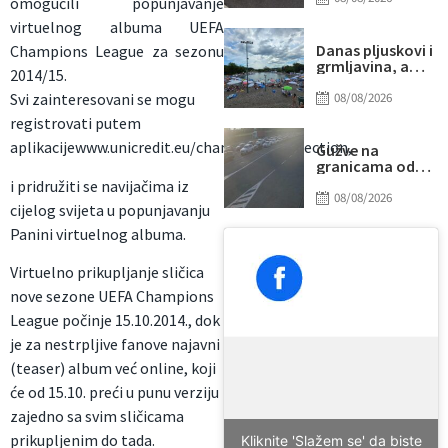
omogućili popunjavanje
udarilo 75-
virtuelnog albuma UEFA
godišnjeg
biciklistu
Danas pljuskovi i
Champions League za sezonu
grmljavina, a
2014/15.
onda stiže novi
toplotni talas
08/08/2026
Svi zainteresovani se mogu
registrovati putem
aplikacijewww.unicredit.eu/champions/collection,
Gužve na
granicama od
ranog jutra:
i pridružiti se navijačima iz
Duga
08/08/2026
cijelog svijeta u popunjavanju
zadržavanja na
izlazu iz BiH, evo
Panini virtuelnog albuma.
gdje su najveće
kolone
Virtuelno prikupljanje sličica
nove sezone UEFA Champions
League počinje 15.10.2014., dok
je za nestrpljive fanove najavni
(teaser) album već online, koji
će od 15.10. preći u punu verziju
zajedno sa svim sličicama
prikupljenim do tada.
Kliknite 'Slažem se' da biste