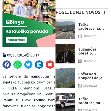
POSLJEDNJE NOVOSTI
Teška
saobraćajna
nesreća kod
Stoca: Više
08/08/2026
osoba
povrijeđeno,
saobraćaj
Suljagić se
potpuno
obratio
09/10/2014
10:14
obustavljen
američkim
senatorima i
08/08/2026
kongresmenima:
Amidžić se
pridružio
Požar kod
Sa željom da najpopularnije
kampanji
Konjica i dalje
zastrašivanja
aktivan, ali
svjetsko fudbalsko takmičenje
Bošnjaka!
manjeg
08/08/2026
– UEFA Champions League
intenziteta:
Ekipe ostaju na
približe navijačima UniCredit i
terenu
Teška
Panini su i ove godine svim
saobraćajna
fanovima fudbala/ nogometa
nesreća u Ilijašu:
Teretno vozilo
08/08/2026