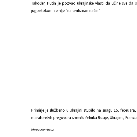
Također, Putin je pozvao ukrajinske vlasti da učine sve da s
jugoistokom zemlje “na civiliziran način”.
Primirje je službeno u Ukrajini stupilo na snagu 15. februar
maratonskih pregovora između čelnika Rusije, Ukrajine, Francu
bhreporter/avaz