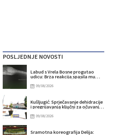
POSLJEDNJE NOVOSTI
Labud s Vrela Bosne progutao
udicu: Brza reakcija spasila mu
život
09/08/2026
Kušljugić: Sprječavanje dehidracije
i pregrijavanja ključni za očuvanje
zdravlja srca tokom vrućina
09/08/2026
Sramotna koreografija Delija: