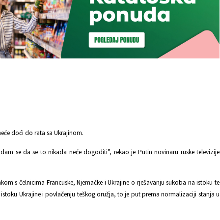
 neće doći do rata sa Ukrajinom.
adam se da se to nikada neće dogoditi”, rekao je Putin novinaru ruske televizije
nkom s čelnicima Francuske, Njemačke i Ukrajine o rješavanju sukoba na istoku te
istoku Ukrajine i povlačenju teškog oružja, to je put prema normalizaciji stanja u