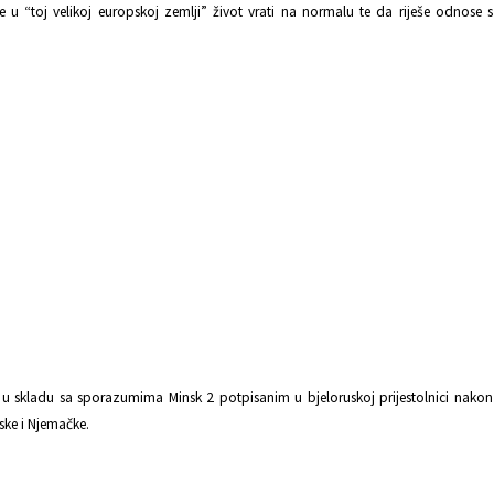
e u “toj velikoj europskoj zemlji” život vrati na normalu te da riješe odnose s
a, u skladu sa sporazumima Minsk 2 potpisanim u bjeloruskoj prijestolnici nakon
ske i Njemačke.