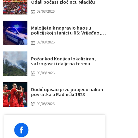
Odali počast zločincu Mladiću
09/08/2026
Maloljetnik napravio haos u
policijskoj stanici u RS: Vrijeđao,
oštetio vrata i povrijedio policajca
09/08/2026
Požar kod Konjica lokaliziran,
vatrogasci i dalje na terenu
09/08/2026
Dudić upisao prvu pobjedu nakon
povratka u Radnički 1923
09/08/2026