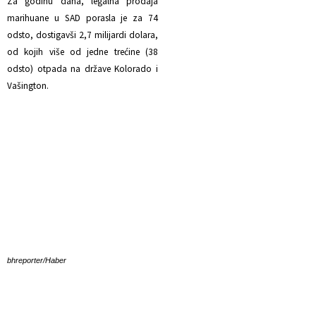
Za godinu dana, legalna prodaja
marihuane u SAD porasla je za 74
odsto, dostigavši 2,7 milijardi dolara,
od kojih više od jedne trećine (38
odsto) otpada na države Kolorado i
Vašington.
bhreporter/Haber