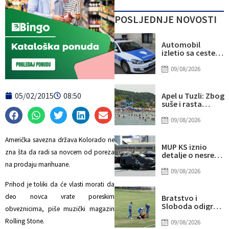
POSLJEDNJE NOVOSTI
Automobil
izletio sa ceste,
poginuo 23-
godišnji mladić
09/08/2026
05/02/2015
08:50
Apel u Tuzli: Zbog
suše i rasta
potrošnje
ugroženo
09/08/2026
vodosnabdijevanje
građani pozvani n
Američka savezna država Kolorado ne
racionalno
MUP KS iznio
trošenje vode
zna šta da radi sa novcem od poreza
detalje o nesreći
u kojoj je jučer u
na prodaju marihuane.
Hadžićima
09/08/2026
poginuo
Prihod je toliki da će vlasti morati da
motociklista iz
Sarajeva
deo novca vrate poreskim
Bratstvo i
Sloboda odigrali
obveznicima, piše muzički magazin
sve osim
Rolling Stone.
prijateljske
09/08/2026