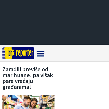
Crna hronika
Zaradili previše od
marihuane, pa višak
para vraćaju
građanima!