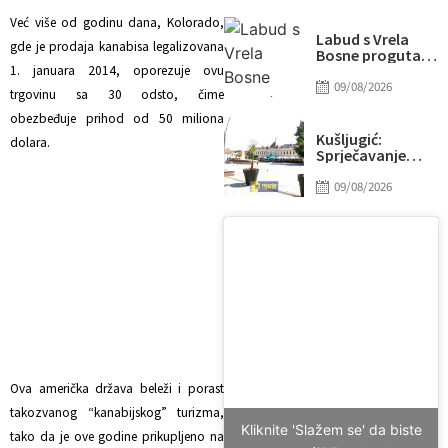
utakmice: Meč
obilježili
Već više od godinu dana, Kolorado,
incidenti i
Labud s Vrela
gde je prodaja kanabisa legalizovana
tučnjave
Bosne progutao
udicu: Brza
1. januara 2014, oporezuje ovu
reakcija spasila
09/08/2026
trgovinu sa 30 odsto, čime
mu život
obezbeđuje prihod od 50 miliona
Kušljugić:
dolara.
Sprječavanje
dehidracije i
pregrijavanja
09/08/2026
ključni za
očuvanje
zdravlja srca
tokom vrućina
Ova američka država beleži i porast
takozvanog “kanabijskog” turizma,
Kliknite 'Slažem se' da biste
tako da je ove godine prikupljeno na