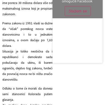
omogućili Facebook
ime poreza 30 miliona dolara više od
maksimalnog iznosa koji je propisan
Slažem se
zakonom.
Prema zakonu iz 1992. vlasti su dužne
da “višak” poreskog novca vrate
stanovnicima i to u jednakim
iznosima, u ovom slučaju po 7,63
dolara.
Situacija je toliko neobična da i
republikanci i demokrate sada
pokušavaju da ukinu, ili barem
ograniče, dejstvo tog zakona, tvrdeći
da povraćaj novca ne bi ništa značio
stanovništu.
Odluku o tome će morati da donesu
sami stanovnici Kolorada putem
glasanja.