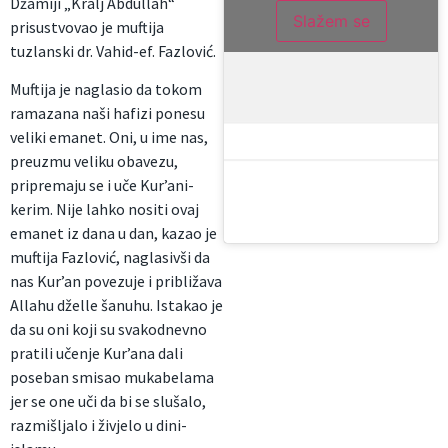
Džamiji „Kralj Abdullah“
Slažem se
prisustvovao je muftija
tuzlanski dr. Vahid-ef. Fazlović.
Muftija je naglasio da tokom
ramazana naši hafizi ponesu
veliki emanet. Oni, u ime nas,
preuzmu veliku obavezu,
pripremaju se i uče Kur’ani-
kerim. Nije lahko nositi ovaj
emanet iz dana u dan, kazao je
muftija Fazlović, naglasivši da
nas Kur’an povezuje i približava
Allahu dželle šanuhu. Istakao je
da su oni koji su svakodnevno
pratili učenje Kur’ana dali
poseban smisao mukabelama
jer se one uči da bi se slušalo,
razmišljalo i živjelo u dini-