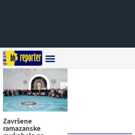
Crna hronika
Završene
ramazanske