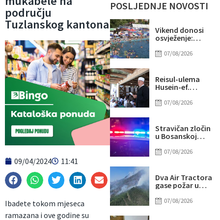
mukabele na
POSLJEDNJE NOVOSTI
području
Tuzlanskog kantona
Vikend donosi
osvježenje:
Naredne sedmice
stiže novi
07/08/2026
toplotni val
Reisul-ulema
Husein-ef.
Kavazović na
Igmanu: Bosna
07/08/2026
nije samo
zemlja, već ideja
za koju se živi
Stravičan zločin
u Bosanskoj
Krupi: Supruga
ubila muža
07/08/2026
09/04/2024
11:41
Dva Air Tractora
gase požar u
Konjicu: U
subotu stiže i
07/08/2026
Ibadete tokom mjeseca
treći
ramazana i ove godine su