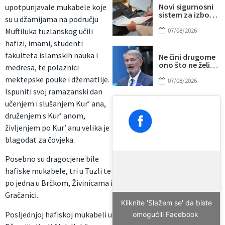
Novi sigurnosni
upotpunjavale mukabele koje
sistem za izbore
su u džamijama na području
u BiH: Glavna
šifra pod
07/08/2026
Muftiluka tuzlanskog učili
posebnom
hafizi, imami, studenti
kontrolom
fakulteta islamskih nauka i
Ne čini drugome
ono što ne želiš
medresa, te polaznici
da drugi učini
mektepske pouke i džematlije.
tebi
07/08/2026
Ispuniti svoj ramazanski dan
učenjem i slušanjem Kur’ ana,
druženjem s Kur’ anom,
življenjem po Kur’ anu velika je
blagodat za čovjeka.
Posebno su dragocjene bile
hafiske mukabele, tri u Tuzli te
po jedna u Brčkom, Živinicama i
Gračanici.
Kliknite 'Slažem se' da biste
Posljednjoj hafiskoj mukabeli u
omogućili Facebook