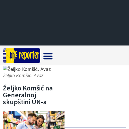
Crna hronika
Željko Komšić. Avaz
Željko Komšić na
Generalnoj
skupštini UN-a