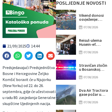
POSLJEDNJE NOVOSTI
Vikend donosi
osvježenje:
Naredne sedmice
stiže novi
07/08/2026
toplotni val
Reisul-ulema
Husein-ef.
21/09/2025
14:44
Kavazović na
Igmanu: Bosna
07/08/2026
nije samo
zemlja, već ideja
za koju se živi
Stravičan zločin
Predsjedavajući Predsjedništva
u Bosanskoj
Krupi: Supruga
Bosne i Hercegovine Željko
ubila muža
07/08/2026
Komšić boravit će u Njujorku
(New Yorku) od 22. do 26.
Dva Air Tractora
septembra, gdje će učestvovati
gase požar u
u radu 80. zasjedanja Generalne
Konjicu: U
subotu stiže i
07/08/2026
skupštine Ujedinjenih nacija.
treći