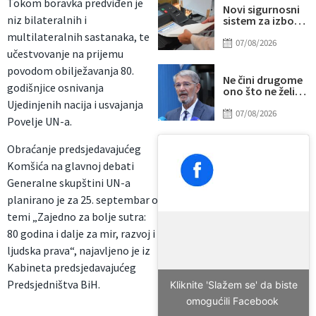
Tokom boravka predviđen je
Novi sigurnosni
niz bilateralnih i
sistem za izbore
u BiH: Glavna
multilateralnih sastanaka, te
šifra pod
07/08/2026
učestvovanje na prijemu
posebnom
kontrolom
povodom obilježavanja 80.
Ne čini drugome
godišnjice osnivanja
ono što ne želiš
da drugi učini
Ujedinjenih nacija i usvajanja
tebi
07/08/2026
Povelje UN-a.
Obraćanje predsjedavajućeg
Komšića na glavnoj debati
Generalne skupštini UN-a
planirano je za 25. septembar o
temi „Zajedno za bolje sutra:
80 godina i dalje za mir, razvoj i
ljudska prava“, najavljeno je iz
Kabineta predsjedavajućeg
Predsjedništva BiH.
Kliknite 'Slažem se' da biste
omogućili Facebook