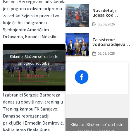
Bosne i Hercegovine od vikenda
“prži”
je u pogonu u okviru priprema
Novi detalji
udesa kod
za veliko Svjetsko prvenstvo
Tomislavgrada:
koje će biti odigrano u
Preminuo
06/08/2026
muškarac iz
Sjedinjenim Američkim
Sarajeva, među
Državama, Kanadi i Meksiku.
povrijeđenima i
Za sisteme
beba
vodosnabdijevanj
Tuzle i Gradačca
izdvojeno gotovo
06/08/2026
Kliknite 'Slažem se' da biste
14 miliona KM
omogućili Youtube
Slažem se
Izabranici Sergeja Barbareza
danas su obavili novi trening u
Trening kampu FK Sarajevo.
Danas se reprezentaciji
priključio i Ermedin Demirović,
Kliknite 'Slažem se' da biste
koji je igrao finale Kupa