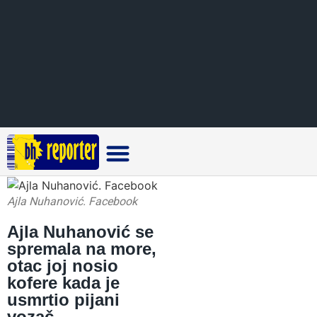
Crna hronika
Ajla Nuhanović. Facebook
Ajla Nuhanović se
spremala na more,
otac joj nosio
kofere kada je
usmrtio pijani
vozač