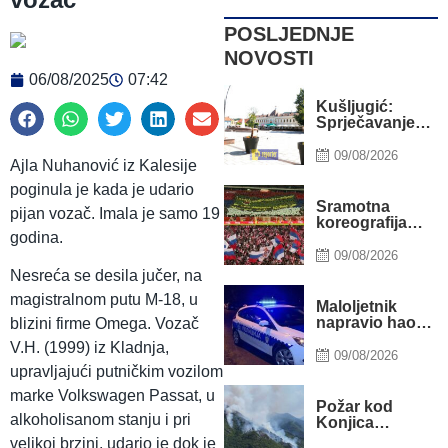
POSLJEDNJE
NOVOSTI
06/08/2025
07:42
Kušljugić:
Sprječavanje
dehidracije i
pregrijavanja
09/08/2026
Ajla Nuhanović iz Kalesije
ključni za
očuvanje
poginula je kada je udario
zdravlja srca
Sramotna
pijan vozač. Imala je samo 19
tokom vrućina
koreografija
godina.
Delija: Odali
počast zločincu
09/08/2026
Mladiću
Nesreća se desila jučer, na
magistralnom putu M-18, u
Maloljetnik
napravio haos
blizini firme Omega. Vozač
u policijskoj
V.H. (1999) iz Kladnja,
stanici u RS:
09/08/2026
Vrijeđao, oštetio
upravljajući putničkim vozilom
vrata i
marke Volkswagen Passat, u
povrijedio
Požar kod
policajca
alkoholisanom stanju i pri
Konjica
lokaliziran,
velikoj brzini, udario je dok je