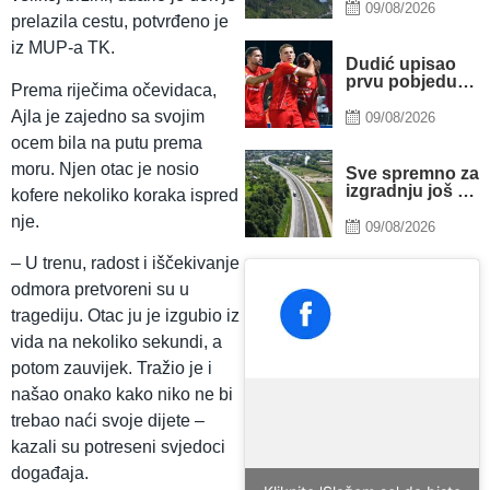
vatrogasci i
09/08/2026
prelazila cestu, potvrđeno je
dalje na terenu
iz MUP-a TK.
Dudić upisao
prvu pobjedu
Prema riječima očevidaca,
nakon povratka
Ajla je zajedno sa svojim
u Radnički 1923
09/08/2026
ocem bila na putu prema
moru. Njen otac je nosio
Sve spremno za
izgradnju još 44
kofere nekoliko koraka ispred
kilometra
nje.
autoputa,
09/08/2026
povezat će dva
grada u BiH
– U trenu, radost i iščekivanje
odmora pretvoreni su u
tragediju. Otac ju je izgubio iz
vida na nekoliko sekundi, a
potom zauvijek. Tražio je i
našao onako kako niko ne bi
trebao naći svoje dijete –
kazali su potreseni svjedoci
događaja.