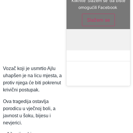
Kliknite 'Slažem se' da biste
omogućili Facebook
Slažem se
Vozač koji je usmrtio Ajlu
uhapšen je na licu mjesta, a
protiv njega će biti pokrenut
krivični postupak.
Ova tragedija ostavlja
porodicu u vječnoj boli, a
javnost u šoku, bijesu i
nevjerici.