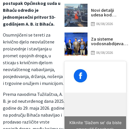
postupak Općinskog suda u
“prži”
Bihaću odredio je
Novi detalji
udesa kod
jednomjesečni pritvor 53-
Tomislavgrada:
godišnjem A. B. iz Bihaća.
Preminuo
06/08/2026
muškarac iz
Sarajeva, među
Osumnjičeni se tereti za
povrijeđenima i
Za sisteme
krivično djelo neovlaštene
beba
vodosnabdijevanj
Tuzle i Gradačca
proizvodnje i stavljanja u
izdvojeno gotovo
06/08/2026
promet opojnih droga, u
14 miliona KM
sticaju s krivičnim djelom
neovlaštenog nabavljanja,
posjedovanja, držanja, nošenja
i trgovine oružjem i municijom.
Prema navodima Tužilaštva, A.
B. je od neutvrđenog dana 2025.
godine do 29. maja 2026. godine
na području Bihaća nabavljao i
prodavao različite vrste
Kliknite 'Slažem se' da biste
opojnih droga, među kojima su