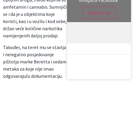
omogućili Facebook
amfetamin i cannabis. Sumnjiči
Slažem se
se i da je u objektima koje
koristi, kao i u vozilu i kod sebe,
držao veće količine narkotika
namijenjenih daljoj prodaji.
Također, na teret mu se stavlja
i nelegalno posjedovanje
pištolja marke Beretta i sedam
metaka za koje nije imao
odgovarajuću dokumentaciju.