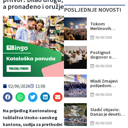
a pronađeno i oružje
POSLJEDNJE NOVOSTI
Tokom
Merlinovih
koncerata
gotovo 156
06/08/2026
miliona KM
prometa
Postignut
dogovor o
daljnjim
koracima za
06/08/2026
rješavanje
statusa
otpuštenih
Mladi Zmajevi
radnika
pobjedom
02/06/2026
11:06
Komunalnog
poslali snažnu
poruku na
06/08/2026
otvorenju
Eurobasketa
Sladić objavio:
Na prijedlog Kantonalnog
Danas je deveti
tužilaštva Unsko-sanskog
dan u nizu sa više
od 40 stepeni,
06/08/2026
kantona, sudija za prethodni
evo gdje najviše