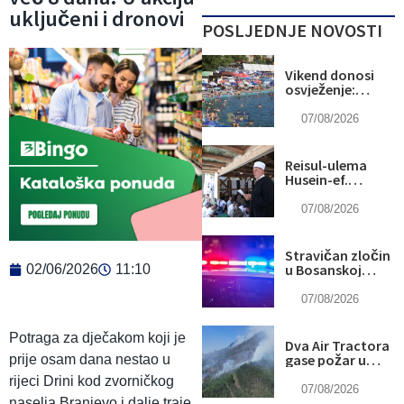
uključeni i dronovi
POSLJEDNJE NOVOSTI
Vikend donosi
osvježenje:
Naredne sedmice
stiže novi
07/08/2026
toplotni val
Reisul-ulema
Husein-ef.
Kavazović na
Igmanu: Bosna
07/08/2026
nije samo
zemlja, već ideja
za koju se živi
Stravičan zločin
u Bosanskoj
02/06/2026
11:10
Krupi: Supruga
ubila muža
07/08/2026
Potraga za dječakom koji je
Dva Air Tractora
gase požar u
prije osam dana nestao u
Konjicu: U
rijeci Drini kod zvorničkog
subotu stiže i
07/08/2026
treći
naselja Branjevo i dalje traje,