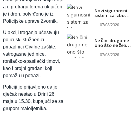
a u pretragu terena uključen
Novi sigurnosni
je i dron, potvrđeno je iz
sistem za izbore
u BiH: Glavna
Policijske uprave Zvornik.
šifra pod
07/08/2026
posebnom
U akciji traganja učestvuju
kontrolom
policijski službenici,
Ne čini drugome
ono što ne želiš
pripadnici Civilne zaštite,
da drugi učini
vatrogasne jedinice,
tebi
07/08/2026
ronilačko-spasilački timovi,
kao i brojni građani koji
pomažu u potrazi.
Policiji je prijavljeno da je
dječak nestao u Drini 26.
maja u 15.30, kupajući se sa
grupom maloljetnika.