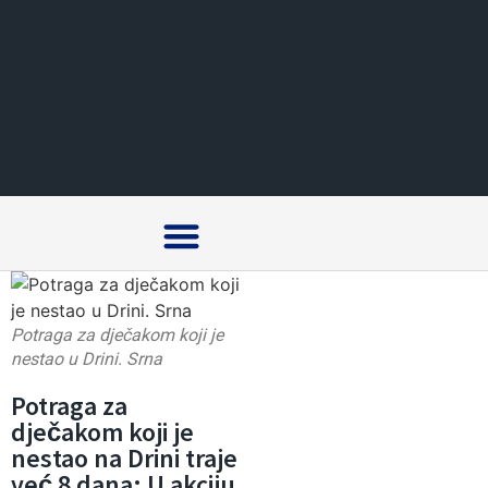
Crna hronika
Potraga za dječakom koji je
nestao u Drini. Srna
Potraga za
dječakom koji je
nestao na Drini traje
već 8 dana: U akciju