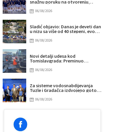
snažnu poruku na otvorenju
Eurobasketa
06/08/2026
Sladić objavio: Danas je deveti dan
u nizu sa više od 40 stepeni, evo
gdje najviše “prži”
06/08/2026
Novi detalji udesa kod
Tomislavgrada: Preminuo
muškarac iz Sarajeva, među
povrijeđenima i beba
06/08/2026
Za sisteme vodosnabdijevanja
Tuzle i Gradačca izdvojeno gotovo
14 miliona KM
06/08/2026