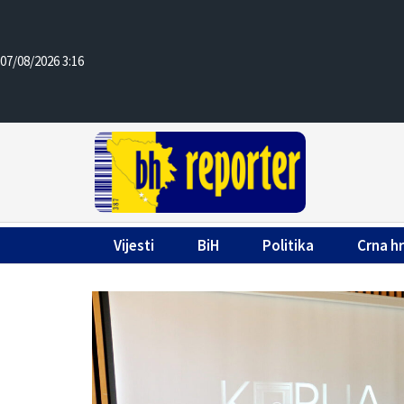
07/08/2026 3:16
Vijesti
BiH
Politika
Crna h