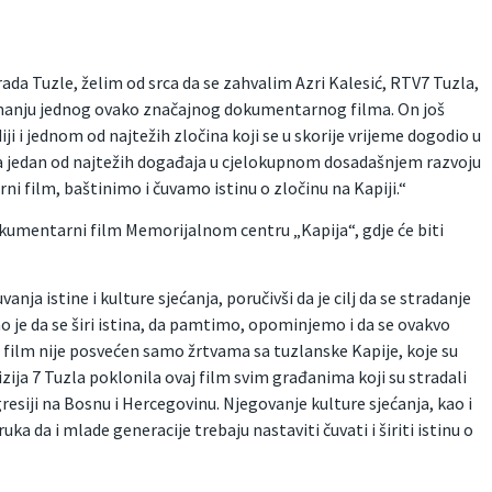
rada Tuzle, želim od srca da se zahvalim Azri Kalesić, RTV7 Tuzla,
i snimanju jednog ovako značajnog dokumentarnog filma. On još
iji i jednom od najtežih zločina koji se u skorije vrijeme dogodio u
lja jedan od najtežih događaja u cjelokupnom dosadašnjem razvoju
i film, baštinimo i čuvamo istinu o zločinu na Kapiji.“
okumentarni film Memorijalnom centru „Kapija“, gdje će biti
nja istine i kulture sjećanja, poručivši da je cilj da se stradanje
no je da se širi istina, da pamtimo, opominjemo i da se ovakvo
j film nije posvećen samo žrtvama sa tuzlanske Kapije, koje su
zija 7 Tuzla poklonila ovaj film svim građanima koji su stradali
esiji na Bosnu i Hercegovinu. Njegovanje kulture sjećanja, kao i
ka da i mlade generacije trebaju nastaviti čuvati i širiti istinu o