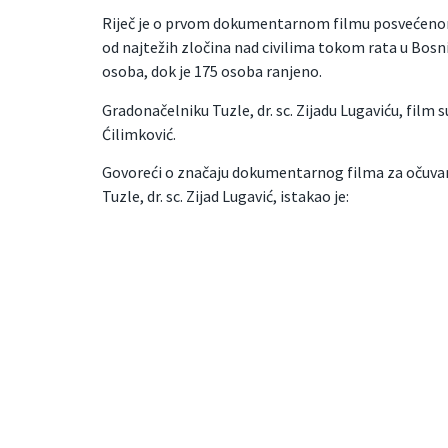
Riječ je o prvom dokumentarnom filmu posvećenom
od najtežih zločina nad civilima tokom rata u Bosn
osoba, dok je 175 osoba ranjeno.
Gradonačelniku Tuzle, dr. sc. Zijadu Lugaviću, film 
Ćilimković.
Govoreći o značaju dokumentarnog filma za očuvanje
Tuzle, dr. sc. Zijad Lugavić, istakao je: