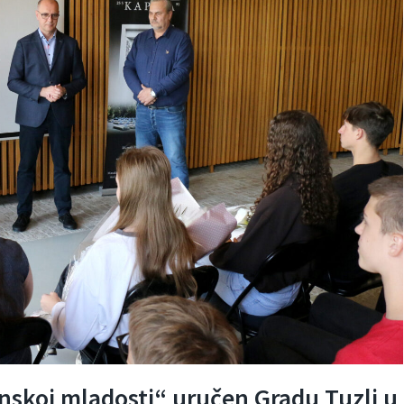
anskoj mladosti“ uručen Gradu Tuzli u