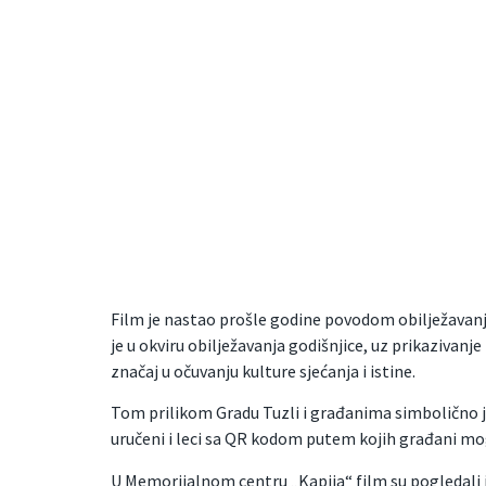
Film je nastao prošle godine povodom obilježavanja 
je u okviru obilježavanja godišnjice, uz prikazivanj
značaj u očuvanju kulture sjećanja i istine.
Tom prilikom Gradu Tuzli i građanima simbolično je
uručeni i leci sa QR kodom putem kojih građani mogu 
U Memorijalnom centru „Kapija“ film su pogledali i