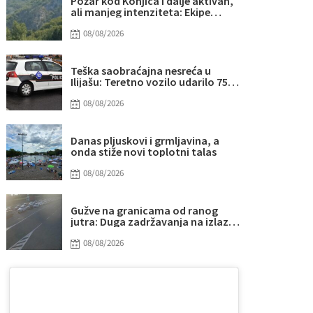
Požar kod Konjica i dalje aktivan,
ali manjeg intenziteta: Ekipe
ostaju na terenu
08/08/2026
Teška saobraćajna nesreća u
Ilijašu: Teretno vozilo udarilo 75-
godišnjeg biciklistu
08/08/2026
Danas pljuskovi i grmljavina, a
onda stiže novi toplotni talas
08/08/2026
Gužve na granicama od ranog
jutra: Duga zadržavanja na izlazu
iz BiH, evo gdje su najveće kolone
08/08/2026