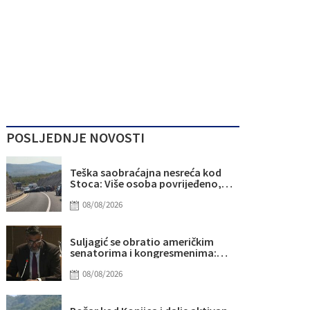
POSLJEDNJE NOVOSTI
Teška saobraćajna nesreća kod
Stoca: Više osoba povrijeđeno,
saobraćaj potpuno obustavljen
08/08/2026
Suljagić se obratio američkim
senatorima i kongresmenima:
Amidžić se pridružio kampanji
zastrašivanja Bošnjaka!
08/08/2026