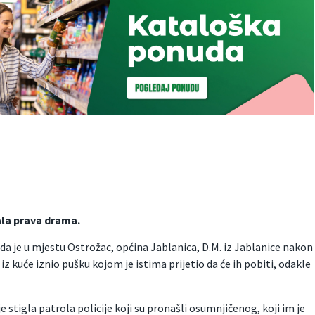
ala prava drama.
je da je u mjestu Ostrožac, općina Jablanica, D.M. iz Jablanice nakon
z kuće iznio pušku kojom je istima prijetio da će ih pobiti, odakle
 stigla patrola policije koji su pronašli osumnjičenog, koji im je