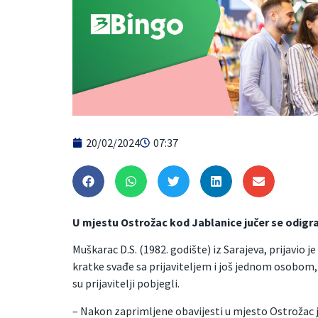
20/02/2024
07:37
U mjestu Ostrožac kod Jablanice jučer se odigr
Muškarac D.S. (1982. godište) iz Sarajeva, prijavio 
kratke svađe sa prijaviteljem i još jednom osobom, i
su prijavitelji pobjegli.
– Nakon zaprimljene obavijesti u mjesto Ostrožac je