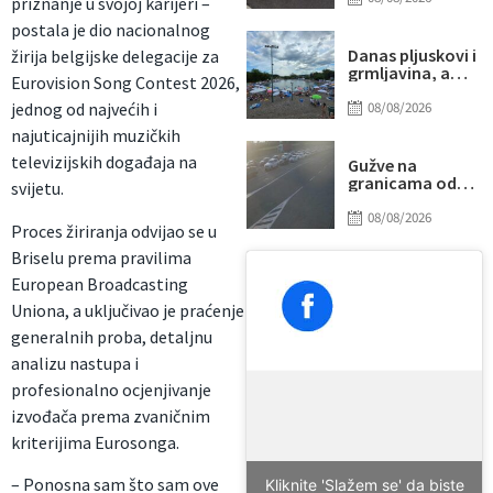
priznanje u svojoj karijeri –
udarilo 75-
postala je dio nacionalnog
godišnjeg
biciklistu
Danas pljuskovi i
žirija belgijske delegacije za
grmljavina, a
Eurovision Song Contest 2026,
onda stiže novi
toplotni talas
08/08/2026
jednog od najvećih i
najuticajnijih muzičkih
televizijskih događaja na
Gužve na
granicama od
svijetu.
ranog jutra:
Duga
08/08/2026
Proces žiriranja odvijao se u
zadržavanja na
izlazu iz BiH, evo
Briselu prema pravilima
gdje su najveće
European Broadcasting
kolone
Uniona, a uključivao je praćenje
generalnih proba, detaljnu
analizu nastupa i
profesionalno ocjenjivanje
izvođača prema zvaničnim
kriterijima Eurosonga.
– Ponosna sam što sam ove
Kliknite 'Slažem se' da biste