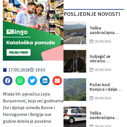
POSLJEDNJE NOVOSTI
Teška
saobraćajna
nesreća kod
Stoca: Više
08/08/2026
osoba
povrijeđeno,
saobraćaj
Suljagić se
potpuno
obratio
obustavljen
američkim
17/05/2026
19:03
senatorima i
08/08/2026
kongresmenima:
Amidžić se
pridružio
Požar kod
kampanji
Konjica i dalje
zastrašivanja
aktivan, ali
Mlada bh. pjevačica Lejla
Bošnjaka!
manjeg
08/08/2026
Burazerović, koja već godinama
intenziteta:
Ekipe ostaju na
živi i djeluje između Bosne i
terenu
Teška
Hercegovine i Belgije ove
saobraćajna
godine dobila je posebno
nesreća u Ilijašu:
Teretno vozilo
08/08/2026