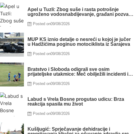
Apel u Tuzli: Zbog suše i rasta potrošnje
ugroženo vodosnabdijevanje, građani pozvani
na racionalno trošenje vode
Posted on
09/08/2026
MUP KS iznio detalje o nesreći u kojoj je jučer
u Hadžićima poginuo motociklista iz Sarajeva
Posted on
09/08/2026
Bratstvo i Sloboda odigrali sve osim
prijateljske utakmice: Meč obilježili incidenti i
tučnjave
Posted on
09/08/2026
Labud s Vrela Bosne progutao udicu: Brza
reakcija spasila mu život
Posted on
09/08/2026
Kušljugić: Sprječavanje dehidracije i
pregrijavanja ključni za očuvanje zdravlja srca