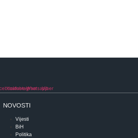
cebook
Youtube
Instagram
Whatsapp
Viber
NOVOSTI
Vijesti
BiH
Politika