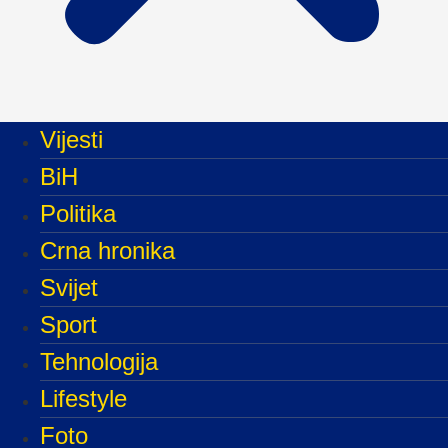
Vijesti
BiH
Politika
Crna hronika
Svijet
Sport
Tehnologija
Lifestyle
Foto