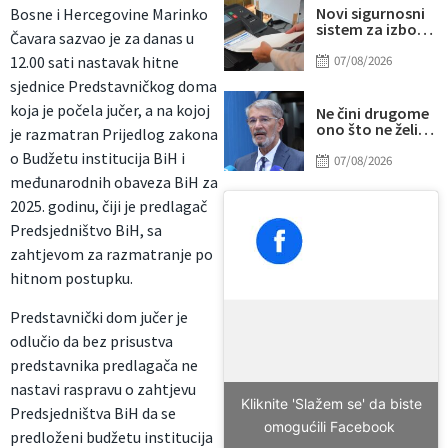
Novi sigurnosni
Bosne i Hercegovine Marinko
sistem za izbore
Čavara sazvao je za danas u
u BiH: Glavna
šifra pod
07/08/2026
12.00 sati nastavak hitne
posebnom
sjednice Predstavničkog doma
kontrolom
koja je počela jučer, a na kojoj
Ne čini drugome
ono što ne želiš
je razmatran Prijedlog zakona
da drugi učini
o Budžetu institucija BiH i
tebi
07/08/2026
međunarodnih obaveza BiH za
2025. godinu, čiji je predlagač
Predsjedništvo BiH, sa
zahtjevom za razmatranje po
hitnom postupku.
Predstavnički dom jučer je
odlučio da bez prisustva
predstavnika predlagača ne
nastavi raspravu o zahtjevu
Kliknite 'Slažem se' da biste
Predsjedništva BiH da se
omogućili Facebook
predloženi budžetu institucija