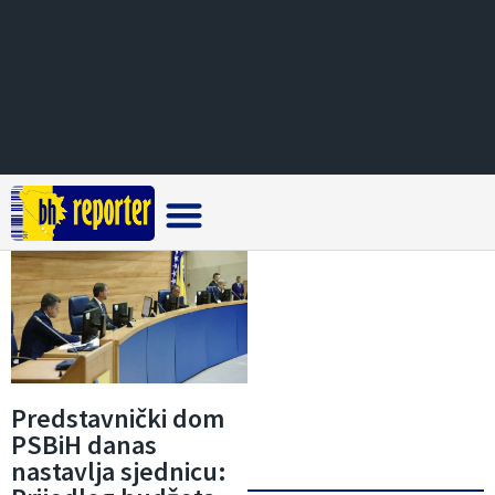
Crna hronika
Predstavnički dom
PSBiH danas
nastavlja sjednicu: