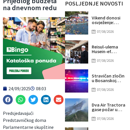
Prijedlog budžeta
POSLJEDNJE NOVOSTI
na dnevnom redu
Vikend donosi
osvježenje:
Naredne sedmice
stiže novi
07/08/2026
toplotni val
Reisul-ulema
Husein-ef.
Kavazović na
Igmanu: Bosna
07/08/2026
nije samo
zemlja, već ideja
za koju se živi
Stravičan zločin
u Bosanskoj
Krupi: Supruga
24/09/2025
08:03
ubila muža
07/08/2026
Dva Air Tractora
gase požar u
Predsjedavajući
Konjicu: U
subotu stiže i
07/08/2026
Predstavničkog doma
treći
Parlamentarne skupštine