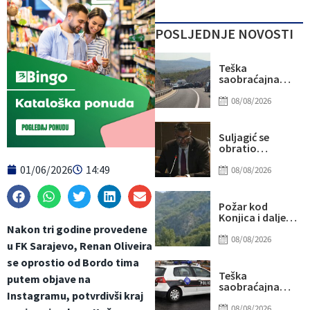
POSLJEDNJE NOVOSTI
Teška
saobraćajna
nesreća kod
Stoca: Više
08/08/2026
osoba
povrijeđeno,
saobraćaj
Suljagić se
potpuno
obratio
obustavljen
američkim
01/06/2026
14:49
senatorima i
08/08/2026
kongresmenima:
Amidžić se
pridružio
Požar kod
kampanji
Konjica i dalje
zastrašivanja
aktivan, ali
Nakon tri godine provedene
Bošnjaka!
manjeg
08/08/2026
u FK Sarajevo, Renan Oliveira
intenziteta:
Ekipe ostaju na
se oprostio od Bordo tima
terenu
Teška
putem objave na
saobraćajna
Instagramu, potvrdivši kraj
nesreća u Ilijašu:
Teretno vozilo
08/08/2026