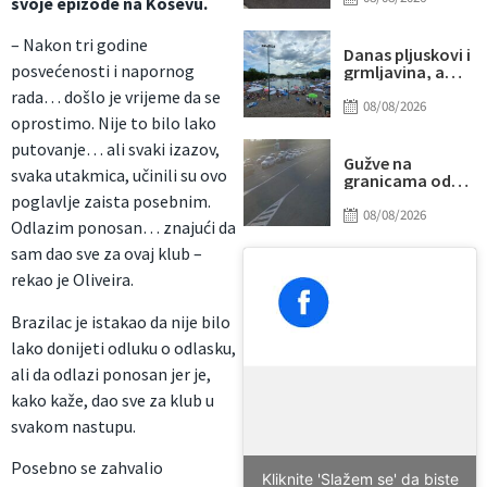
svoje epizode na Koševu.
udarilo 75-
godišnjeg
– Nakon tri godine
biciklistu
Danas pljuskovi i
posvećenosti i napornog
grmljavina, a
onda stiže novi
rada… došlo je vrijeme da se
toplotni talas
08/08/2026
oprostimo. Nije to bilo lako
putovanje… ali svaki izazov,
Gužve na
svaka utakmica, učinili su ovo
granicama od
ranog jutra:
poglavlje zaista posebnim.
Duga
08/08/2026
Odlazim ponosan… znajući da
zadržavanja na
izlazu iz BiH, evo
sam dao sve za ovaj klub –
gdje su najveće
rekao je Oliveira.
kolone
Brazilac je istakao da nije bilo
lako donijeti odluku o odlasku,
ali da odlazi ponosan jer je,
kako kaže, dao sve za klub u
svakom nastupu.
Posebno se zahvalio
Kliknite 'Slažem se' da biste