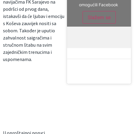
navijačima FK Sarajevo na
omogućili Facebook
podršci od prvog dana,
istakavši da će ljubav i emociju
Slažem se
s Koševa zauvijek nositi sa
sobom. Također je uputio
zahvalnost saigračima i
stručnom štabu na svim
zajedničkim trenucima i
uspomenama.
U oproštajnoj poruci