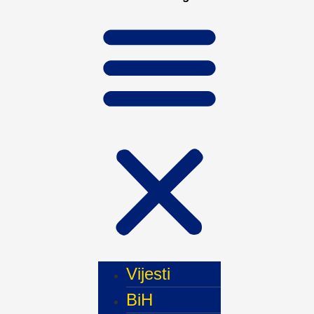
Vijesti
BiH