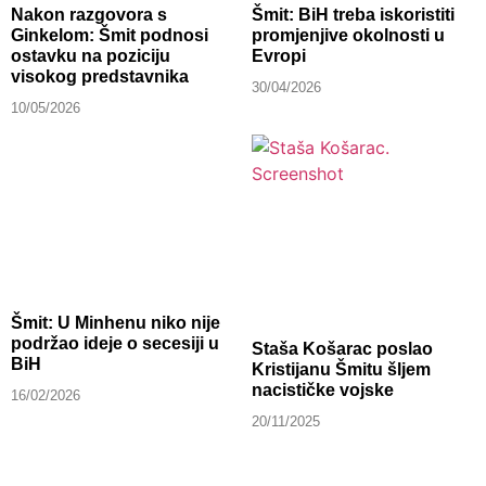
Nakon razgovora s
Šmit: BiH treba iskoristiti
Ginkelom: Šmit podnosi
promjenjive okolnosti u
ostavku na poziciju
Evropi
visokog predstavnika
30/04/2026
10/05/2026
Šmit: U Minhenu niko nije
podržao ideje o secesiji u
Staša Košarac poslao
BiH
Kristijanu Šmitu šljem
nacističke vojske
16/02/2026
20/11/2025