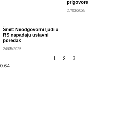
prigovore
27/03/2025
Šmit: Neodgovorni ljudi u
RS napadaju ustavni
poredak
24/05/2025
1
2
3