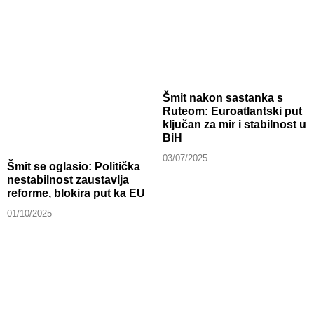
Šmit nakon sastanka s
Ruteom: Euroatlantski put
ključan za mir i stabilnost u
BiH
03/07/2025
Šmit se oglasio: Politička
nestabilnost zaustavlja
reforme, blokira put ka EU
01/10/2025