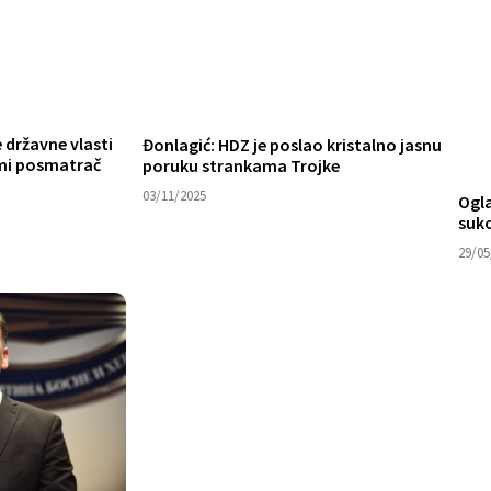
 državne vlasti
Đonlagić: HDZ je poslao kristalno jasnu
emi posmatrač
poruku strankama Trojke
03/11/2025
Ogla
suk
29/05