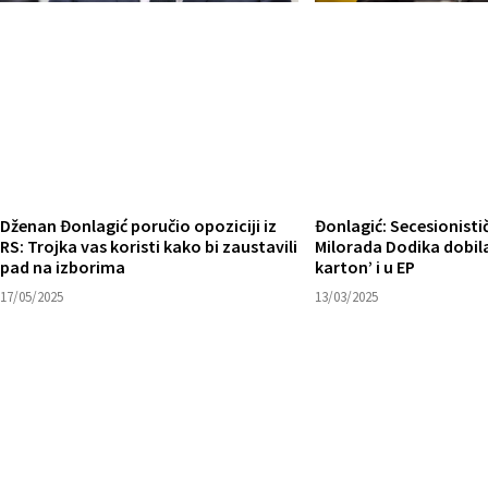
Dženan Đonlagić poručio opoziciji iz
Đonlagić: Secesionisti
RS: Trojka vas koristi kako bi zaustavili
Milorada Dodika dobila 
pad na izborima
karton’ i u EP
17/05/2025
13/03/2025