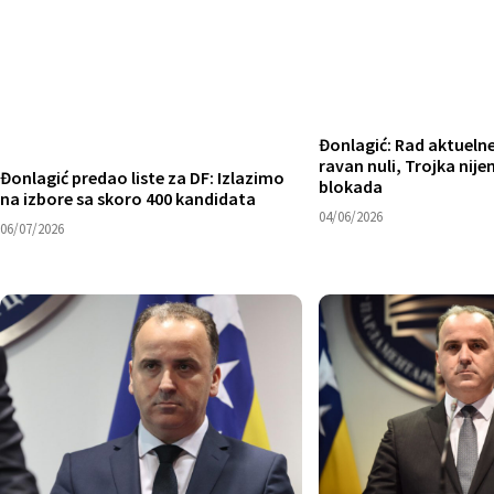
Đonlagić: Rad aktuelne
ravan nuli, Trojka nij
Đonlagić predao liste za DF: Izlazimo
blokada
na izbore sa skoro 400 kandidata
04/06/2026
06/07/2026