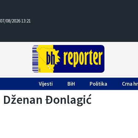
07/08/2026 13:21
Vijesti
BiH
Politika
Crna h
Dženan Đonlagić