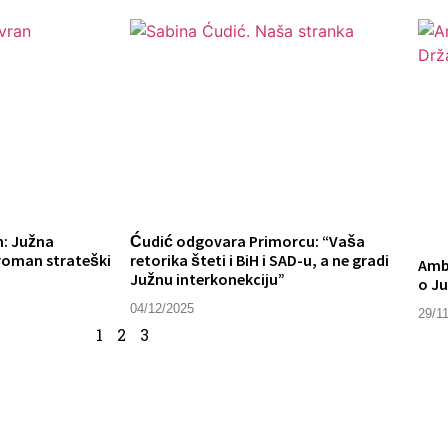
n: Južna
Ćudić odgovara Primorcu: “Vaša
roman strateški
retorika šteti i BiH i SAD-u, a ne gradi
Amb
Južnu interkonekciju”
o Ju
04/12/2025
29/1
1
2
3