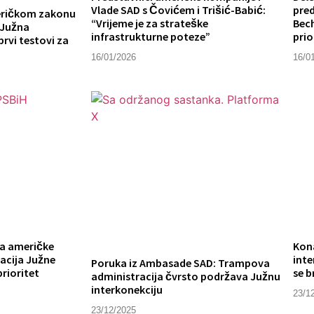
Vlade SAD s Čovićem i Trišić-Babić:
pre
eričkom zakonu
“Vrijeme je za strateške
Bech
 Južna
infrastrukturne poteze”
prio
prvi testovi za
16/01/2026
16/0
ma američke
Kon
acija Južne
inte
Poruka iz Ambasade SAD: Trampova
prioritet
se b
administracija čvrsto podržava Južnu
interkonekciju
23/1
23/12/2025