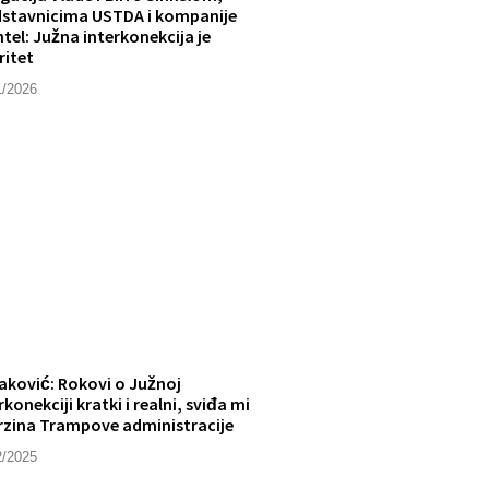
dstavnicima USTDA i kompanije
tel: Južna interkonekcija je
ritet
1/2026
aković: Rokovi o Južnoj
rkonekciji kratki i realni, sviđa mi
rzina Trampove administracije
2/2025