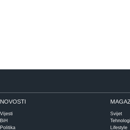
NOVOSTI
MAGAZ
Vijesti
Svijet
BiH
Tehnologi
Politika
Lifestyle