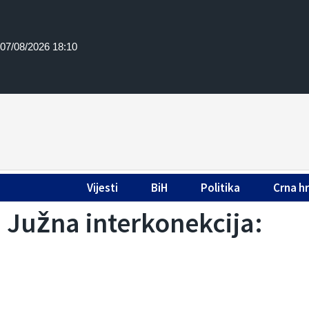
07/08/2026 18:10
Vijesti
BiH
Politika
Crna h
Južna interkonekcija: