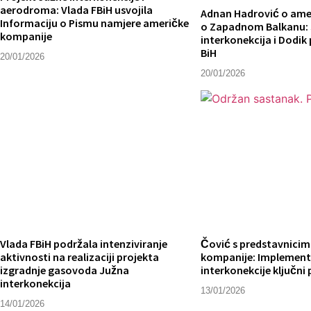
aerodroma: Vlada FBiH usvojila
Adnan Hadrović o am
Informaciju o Pismu namjere američke
o Zapadnom Balkanu:
kompanije
interkonekcija i Dodik 
BiH
20/01/2026
20/01/2026
Vlada FBiH podržala intenziviranje
Čović s predstavnici
aktivnosti na realizaciji projekta
kompanije: Implement
izgradnje gasovoda Južna
interkonekcije ključni 
interkonekcija
13/01/2026
14/01/2026