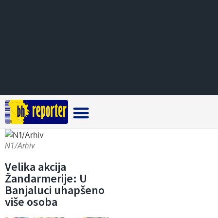
Crna hronika
N1/Arhiv
Velika akcija
Žandarmerije: U
Banjaluci uhapšeno
više osoba