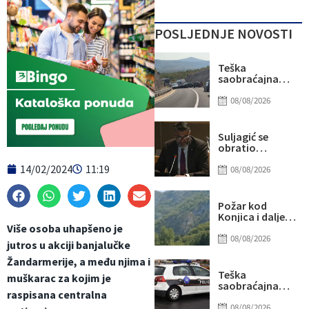
POSLJEDNJE NOVOSTI
Teška
saobraćajna
nesreća kod
Stoca: Više
08/08/2026
osoba
povrijeđeno,
saobraćaj
Suljagić se
potpuno
obratio
obustavljen
američkim
14/02/2024
11:19
senatorima i
08/08/2026
kongresmenima:
Amidžić se
pridružio
Požar kod
kampanji
Konjica i dalje
zastrašivanja
aktivan, ali
Više osoba uhapšeno je
Bošnjaka!
manjeg
08/08/2026
jutros u akciji banjalučke
intenziteta:
Ekipe ostaju na
Žandarmerije, a među njima i
terenu
Teška
muškarac za kojim je
saobraćajna
raspisana centralna
nesreća u Ilijašu:
Teretno vozilo
08/08/2026