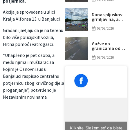
potjernica.
udarilo 75-
godišnjeg
Akcija je sprovedena u ulici
biciklistu
Danas pljuskovi i
Kralja Alfonsa 13. u Banjaluci.
grmljavina, a
onda stiže novi
toplotni talas
08/08/2026
Građani javljaju da je na terenu
bilo više policijskih vozila,
Gužve na
Hitna pomoć i vatrogasci.
granicama od
ranog jutra:
“Uhapšeno je pet osoba, a
Duga
08/08/2026
zadržavanja na
među njima i muškarac za
izlazu iz BiH, evo
kojim je Osnovni sud u
gdje su najveće
kolone
Banjaluci raspisao centralnu
potjernicu zbog krivičnog djela
proganjanje”, potvrđeno je
Nezavisnim novinama.
Kliknite 'Slažem se' da biste