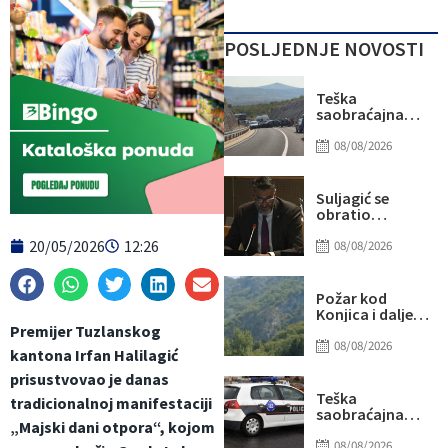
POSLJEDNJE NOVOSTI
Teška
saobraćajna
nesreća kod
Stoca: Više
08/08/2026
osoba
povrijeđeno,
saobraćaj
Suljagić se
potpuno
obratio
obustavljen
američkim
20/05/2026
12:26
senatorima i
08/08/2026
kongresmenima:
Amidžić se
pridružio
Požar kod
kampanji
Konjica i dalje
zastrašivanja
aktivan, ali
Premijer Tuzlanskog
Bošnjaka!
manjeg
08/08/2026
kantona Irfan Halilagić
intenziteta:
Ekipe ostaju na
prisustvovao je danas
terenu
Teška
tradicionalnoj manifestaciji
saobraćajna
„Majski dani otpora“, kojom
nesreća u Ilijašu:
Teretno vozilo
08/08/2026