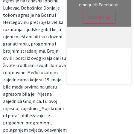
agresije na tadašnju općinu
omogućili Facebook
Lukavac. Dobošnica Donja je
tokom agresije na Bosnu i
Slažem se
Hercegovinu pretrpjela velika
razaranja i ljudske gubitke, a
njeni mještani bili su izloženi
granatiranju, progonima i
brojnim stradanjima. Brojni
civili i borci iz ovog kraja dali su
živote u odbrani svojih domova
i domovine. Među lokalnim
zajednicama koje su 19. maja
bile među prvima na udaru
agresora bila je i Mjesna
zajednica Gnojnica. I u ovoj
mjesnoj zajednici „Majski dani
otpora“ obilježavaju se
prigodnim programom,
polaganjem cvijeća, odavanjem