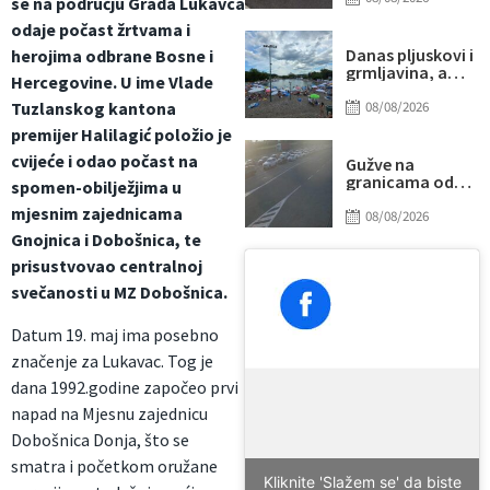
se na području Grada Lukavca
udarilo 75-
odaje počast žrtvama i
godišnjeg
biciklistu
Danas pljuskovi i
herojima odbrane Bosne i
grmljavina, a
Hercegovine. U ime Vlade
onda stiže novi
toplotni talas
08/08/2026
Tuzlanskog kantona
premijer Halilagić položio je
cvijeće i odao počast na
Gužve na
granicama od
spomen-obilježjima u
ranog jutra:
mjesnim zajednicama
Duga
08/08/2026
zadržavanja na
Gnojnica i Dobošnica, te
izlazu iz BiH, evo
prisustvovao centralnoj
gdje su najveće
kolone
svečanosti u MZ Dobošnica.
Datum 19. maj ima posebno
značenje za Lukavac. Tog je
dana 1992.godine započeo prvi
napad na Mjesnu zajednicu
Dobošnica Donja, što se
smatra i početkom oružane
Kliknite 'Slažem se' da biste