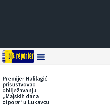
Crna hronika
Premijer Halilagić
prisustvovao
obilježavanju
„Majskih dana
otpora“ u Lukavcu