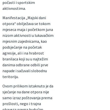
počasti i sportskim
aktivnostima.
Manifestacija „Majski dani
otpora“ obilježava se tokom
mjeseca maja i početkom juna
nizom aktivnosti u lukavačkim
mjesnim zajednicama, kao
podsjećanje na početak
agresije, ali i na hrabrost
branilaca koji su u najtežim
danima odbrane odbili prve
napade i sačuvali slobodnu
teritoriju.
Ovom prilikom istaknuto je da
sjećanje na dane otpora nije
samo izraz poštovanja prema
prošlosti, nego i trajna
obaveza prema budućim