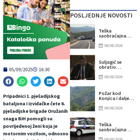
POSLJEDNJE NOVOSTI
Teška
saobraćajna
nesreća kod
Stoca: Više
08/08/2026
osoba
povrijeđeno,
saobraćaj
Suljagić se
potpuno
obratio
05/09/2025
16:30
obustavljen
američkim
senatorima i
08/08/2026
kongresmenima:
Amidžić se
pridružio
Požar kod
Pripadnici 1. pješadijskog
kampanji
Konjica i dalje
zastrašivanja
aktivan, ali
bataljona i izviđačke čete 6.
Bošnjaka!
manjeg
08/08/2026
pješadijske brigade Oružanih
intenziteta:
Ekipe ostaju na
snaga BiH pomogli su
terenu
Teška
povrijeđenoj ženi koja je
saobraćajna
motornim vozilom, odnosno
nesreća u Ilijašu:
Teretno vozilo
08/08/2026