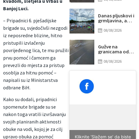
kvadom, sletjela u Vrbas u
udarilo 75-
Banjoj Luci.
godišnjeg
biciklistu
Danas pljuskovi i
– Pripadnici 6. pješadijske
grmljavina, a
onda stiže novi
brigade su, svjedočivši nezgodi
toplotni talas
08/08/2026
iz neposredne blizine, hitno
pristupili izvlačenju
Gužve na
povrijeđenog lica, te mu pružili
granicama od
ranog jutra:
prvu pomoć i čamcem ga
Duga
08/08/2026
prevezli do mjesta za pristup
zadržavanja na
izlazu iz BiH, evo
osoblja za hitnu pomoć –
gdje su najveće
napisali su iz Ministarstva
kolone
odbrane BiH.
Kako su dodali, pripadnici
spomenute brigade su se
nakon toga vratili izvršavanju
svojih planiranih aktivnosti
obuke na vodi, kojoj je za cilj
upravo obuka za pomoć
Kliknite 'Slažem se' da biste